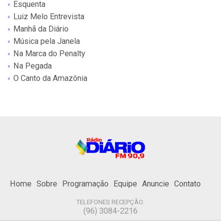
Esquenta
Luiz Melo Entrevista
Manhã da Diário
Música pela Janela
Na Marca do Penalty
Na Pegada
O Canto da Amazônia
Home
Sobre
Programação
Equipe
Anuncie
Contato
TELEFONES RECEPÇÃO:
(96) 3084-2216