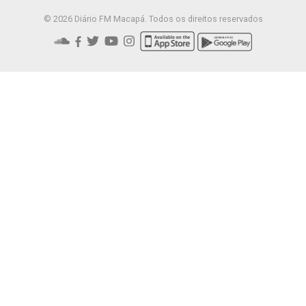
© 2026 Diário FM Macapá. Todos os direitos reservados