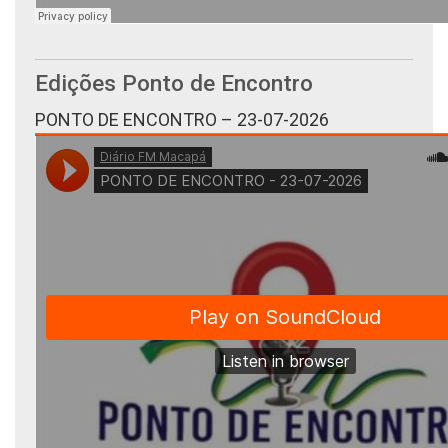
Edições Ponto de Encontro
PONTO DE ENCONTRO – 23-07-2026