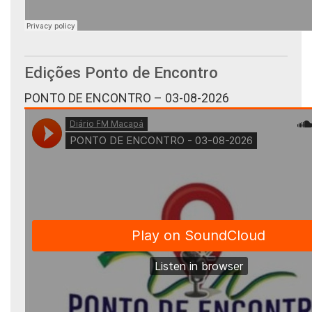
Edições Ponto de Encontro
PONTO DE ENCONTRO – 03-08-2026