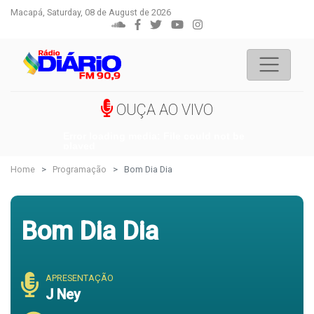
Macapá, Saturday, 08 de August de 2026
OUÇA AO VIVO
Error loading media: File could not be
played
Home
Programação
Bom Dia Dia
Bom Dia Dia
APRESENTAÇÃO
J Ney