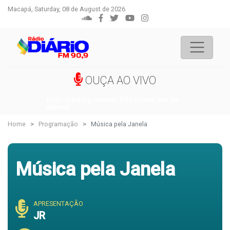
Macapá, Saturday, 08 de August de 2026
OUÇA AO VIVO
Error loading media: File could not be
played
Home
Programação
Música pela Janela
Música pela Janela
APRESENTAÇÃO
JR