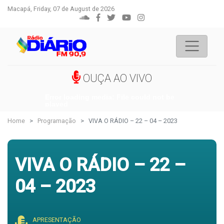
Macapá, Friday, 07 de August de 2026
OUÇA AO VIVO
Error loading media: File could not be
played
Home
Programação
VIVA O RÁDIO – 22 – 04 – 2023
VIVA O RÁDIO – 22 –
04 – 2023
APRESENTAÇÃO