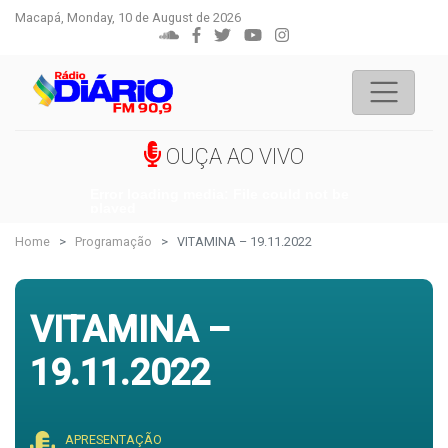
Macapá, Monday, 10 de August de 2026
OUÇA AO VIVO
Error loading media: File could not be
played
Home
Programação
VITAMINA – 19.11.2022
VITAMINA –
19.11.2022
APRESENTAÇÃO