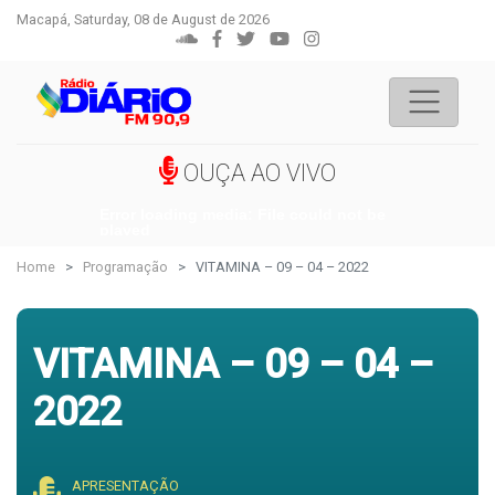
Macapá, Saturday, 08 de August de 2026
OUÇA AO VIVO
Error loading media: File could not be
played
Home
Programação
VITAMINA – 09 – 04 – 2022
VITAMINA – 09 – 04 –
2022
APRESENTAÇÃO