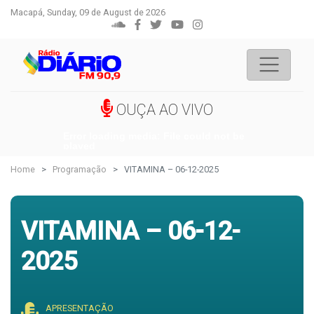
Macapá, Sunday, 09 de August de 2026
OUÇA AO VIVO
Error loading media: File could not be
played
Home
Programação
VITAMINA – 06-12-2025
VITAMINA – 06-12-
2025
APRESENTAÇÃO