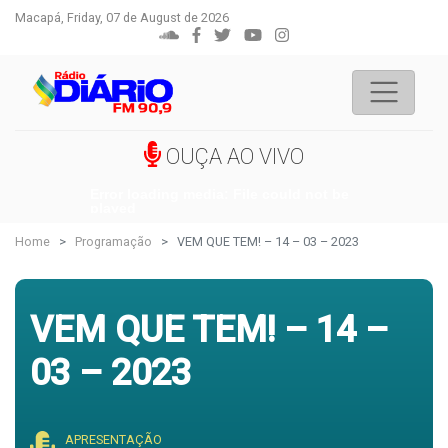
Macapá, Friday, 07 de August de 2026
OUÇA AO VIVO
Error loading media: File could not be
played
Home
Programação
VEM QUE TEM! – 14 – 03 – 2023
VEM QUE TEM! – 14 –
03 – 2023
APRESENTAÇÃO