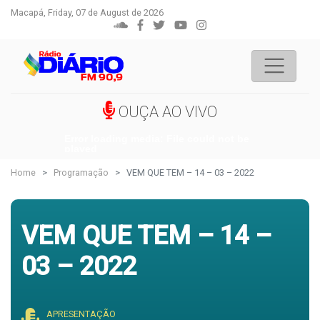
Macapá, Friday, 07 de August de 2026
OUÇA AO VIVO
Error loading media: File could not be
played
Home
Programação
VEM QUE TEM – 14 – 03 – 2022
VEM QUE TEM – 14 –
03 – 2022
APRESENTAÇÃO