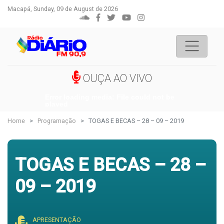
Macapá, Sunday, 09 de August de 2026
OUÇA AO VIVO
Error loading media: File could not be
played
Home
Programação
TOGAS E BECAS – 28 – 09 – 2019
TOGAS E BECAS – 28 –
09 – 2019
APRESENTAÇÃO