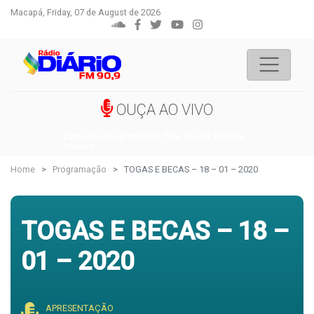
Macapá, Friday, 07 de August de 2026
OUÇA AO VIVO
Error loading media: File could not be
played
Home
Programação
TOGAS E BECAS – 18 – 01 – 2020
TOGAS E BECAS – 18 –
01 – 2020
APRESENTAÇÃO