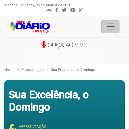
Macapá, Thursday, 06 de August de 2026
OUÇA AO VIVO
Error loading media: File could not be
played
Home
Programação
Sua Excelência, o Domingo
Sua Excelência, o
Domingo
APRESENTAÇÃO