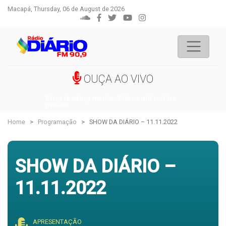
Macapá, Thursday, 06 de August de 2026
OUÇA AO VIVO
Error loading media: File could not be
played
Home
Programação
SHOW DA DIÁRIO – 11.11.2022
SHOW DA DIÁRIO –
11.11.2022
APRESENTAÇÃO