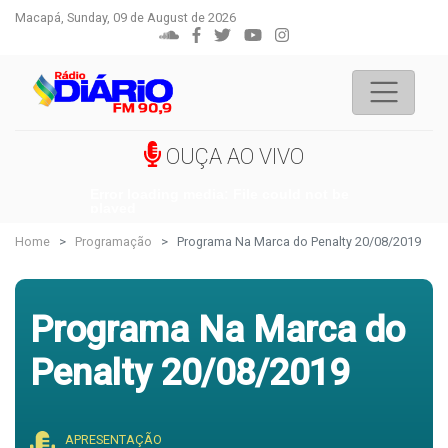
Macapá, Sunday, 09 de August de 2026
OUÇA AO VIVO
Error loading media: File could not be
played
Home
Programação
Programa Na Marca do Penalty 20/08/2019
Programa Na Marca do
Penalty 20/08/2019
APRESENTAÇÃO