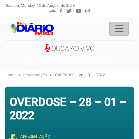
Macapá, Monday, 10 de August de 2026
OUÇA AO VIVO
Error loading media: File could not be
played
Home
Programação
OVERDOSE – 28 – 01 – 2022
OVERDOSE – 28 – 01 –
2022
APRESENTAÇÃO