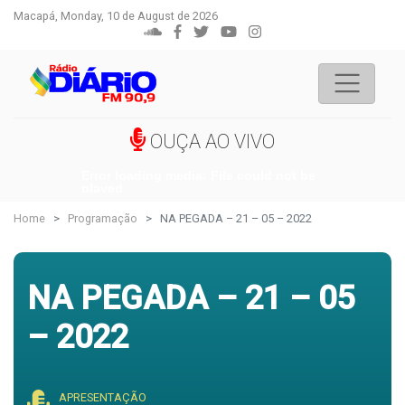
Macapá, Monday, 10 de August de 2026
OUÇA AO VIVO
Error loading media: File could not be
played
Home
Programação
NA PEGADA – 21 – 05 – 2022
NA PEGADA – 21 – 05
– 2022
APRESENTAÇÃO