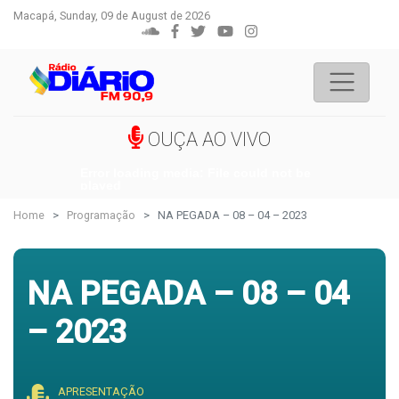
Macapá, Sunday, 09 de August de 2026
OUÇA AO VIVO
Error loading media: File could not be
played
Home
Programação
NA PEGADA – 08 – 04 – 2023
NA PEGADA – 08 – 04
– 2023
APRESENTAÇÃO