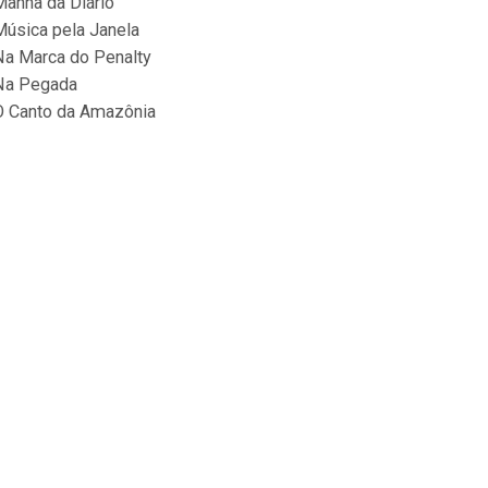
Manhã da Diário
Música pela Janela
Na Marca do Penalty
Na Pegada
O Canto da Amazônia