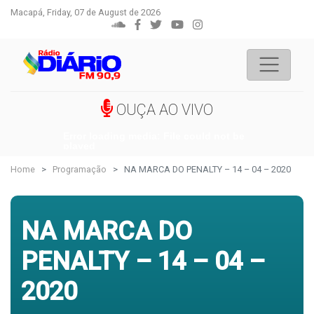
Macapá, Friday, 07 de August de 2026
OUÇA AO VIVO
Error loading media: File could not be
played
Home
Programação
NA MARCA DO PENALTY – 14 – 04 – 2020
NA MARCA DO
PENALTY – 14 – 04 –
2020