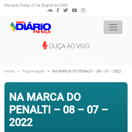
Macapá, Friday, 07 de August de 2026
OUÇA AO VIVO
Error loading media: File could not be
played
Home
Programação
NA MARCA DO PENALTI – 08 – 07 – 2022
NA MARCA DO
PENALTI – 08 – 07 –
2022