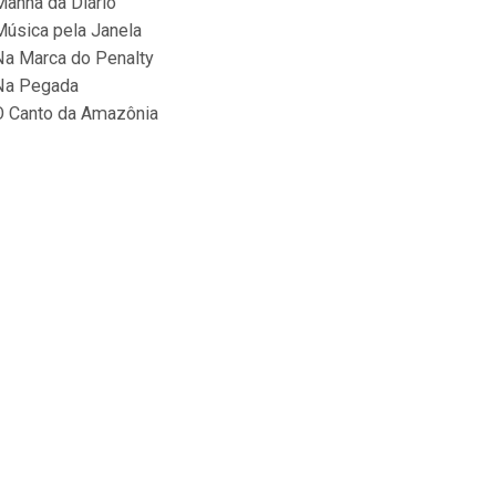
Manhã da Diário
Música pela Janela
Na Marca do Penalty
Na Pegada
O Canto da Amazônia