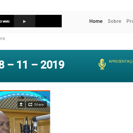
(current)
Home
Sobre
Pr
019
 – 11 – 2019
APRESENTAÇ