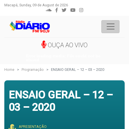
Macapá, Sunday, 09 de August de 2026
OUÇA AO VIVO
Error loading media: File could not be
played
Home
Programação
ENSAIO GERAL – 12 – 03 – 2020
ENSAIO GERAL – 12 –
03 – 2020
APRESENTAÇÃO