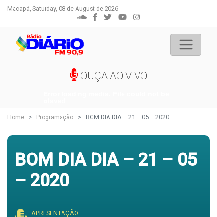
Macapá, Saturday, 08 de August de 2026
OUÇA AO VIVO
Error loading media: File could not be
played
Home
Programação
BOM DIA DIA – 21 – 05 – 2020
BOM DIA DIA – 21 – 05
– 2020
APRESENTAÇÃO