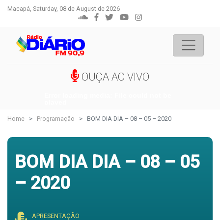
Macapá, Saturday, 08 de August de 2026
OUÇA AO VIVO
Error loading media: File could not be
played
Home
Programação
BOM DIA DIA – 08 – 05 – 2020
BOM DIA DIA – 08 – 05
– 2020
APRESENTAÇÃO