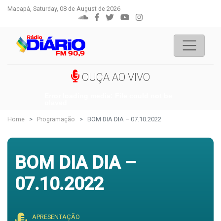
Macapá, Saturday, 08 de August de 2026
OUÇA AO VIVO
Error loading media: File could not be
played
Home
Programação
BOM DIA DIA – 07.10.2022
BOM DIA DIA –
07.10.2022
APRESENTAÇÃO